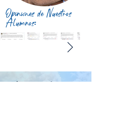
Opiniones de Nuestros
Alumnos:
¿Listo para Empezar tu
Viaje Espiritual?
Únete a nuestra comunidad y comienza
tu transformación hoy mismo
INSCRÍBETE AHORA